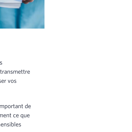
s
à transmettre
ser vos
 important de
ement ce que
hensibles