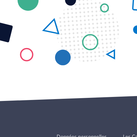
Données personnelles
Les C