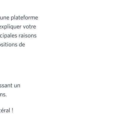
t une plateforme
expliquer votre
ncipales raisons
ositions de
ssant un
ns.
éral !