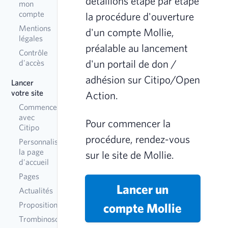
détaillons étape par étape
mon
compte
la procédure d'ouverture
Mentions
d'un compte Mollie,
légales
préalable au lancement
Contrôle
d'un portail de don /
d'accès
adhésion sur Citipo/Open
Lancer
votre site
Action.
Commencer
avec
Pour commencer la
Citipo
procédure, rendez-vous
Personnaliser
la page
sur le site de Mollie.
d'accueil
Pages
Lancer un
Actualités
Propositions
compte Mollie
Trombinoscope