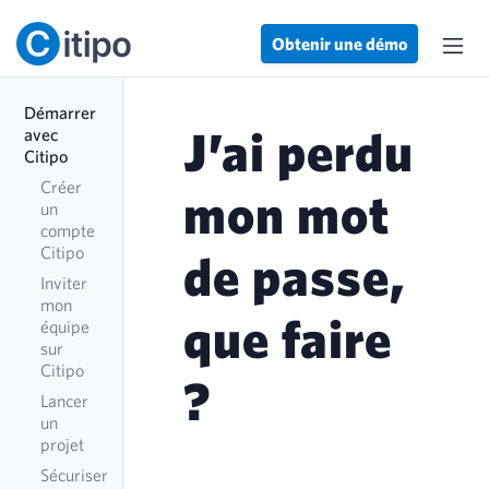
Obtenir une démo
Démarrer
J’ai perdu
avec
Citipo
Créer
mon mot
un
compte
Citipo
de passe,
Inviter
mon
que faire
équipe
sur
Citipo
?
Lancer
un
projet
Sécuriser