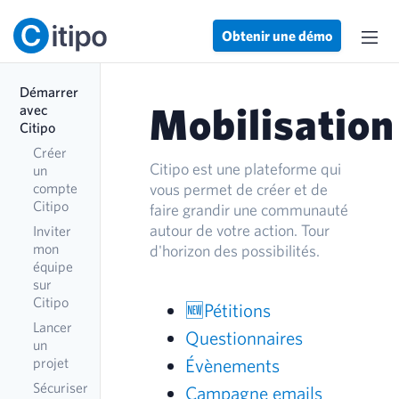
Obtenir une démo
Démarrer
Mobilisation
avec
Citipo
Créer
Citipo est une plateforme qui
un
vous permet de créer et de
compte
Citipo
faire grandir une communauté
autour de votre action. Tour
Inviter
mon
d'horizon des possibilités.
équipe
sur
Citipo
🆕Pétitions
Lancer
Questionnaires
un
projet
Évènements
Sécuriser
Campagne emails